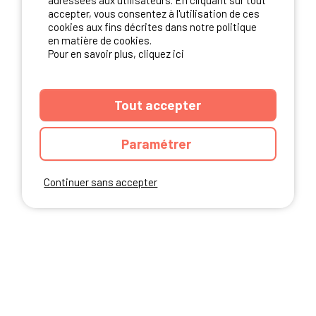
adressées aux utilisateurs. En cliquant sur tout
NOS PARTENAIRES
accepter, vous consentez à l'utilisation de ces
cookies aux fins décrites dans notre politique
en matière de cookies.
Pour en savoir plus, cliquez ici
Tout accepter
Paramétrer
Continuer sans accepter
ANNUAIRE
CGU DU SITE
MENTIONS LEGALES
COOKIES
CHARTE DE CONFIDENTIALITÉ
PLAN DU SITE
Ibericamp.com © 2026 Ibericamp; all rights reserved. All media and pictures
are property of their respective owners.
This site is protected by reCAPTCHA.