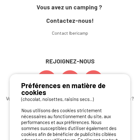
Vous avez un camping ?
Contactez-nous!
Contact Ibericamp
REJOIGNEZ-NOUS
Préférences en matière de
cookies
Vous souhaitez bénéficier des
meilleures offres camping
?
(chocolat, noisettes, raisins secs...)
Abonnez-vous à la newsletter
dès aujourd'hui
Nous utilisons des cookies strictement
nécessaires au fonctionnement du site, aux
S'ABONNER
performances et aux préférences. Nous
sommes susceptibles d’utiliser également des
cookies afin de bénéficier de publicités ciblées