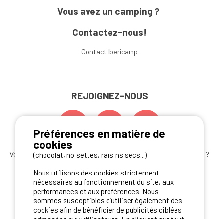
Vous avez un camping ?
Contactez-nous!
Contact Ibericamp
REJOIGNEZ-NOUS
Préférences en matière de
cookies
Vous souhaitez bénéficier des
meilleures offres camping
?
(chocolat, noisettes, raisins secs...)
Abonnez-vous à la newsletter
dès aujourd'hui
Nous utilisons des cookies strictement
nécessaires au fonctionnement du site, aux
S'ABONNER
performances et aux préférences. Nous
sommes susceptibles d’utiliser également des
cookies afin de bénéficier de publicités ciblées