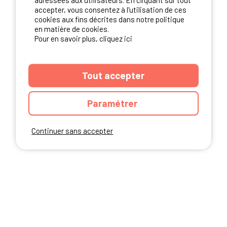
adressées aux utilisateurs. En cliquant sur tout
NOS PARTENAIRES
accepter, vous consentez à l'utilisation de ces
cookies aux fins décrites dans notre politique
en matière de cookies.
Pour en savoir plus, cliquez ici
Tout accepter
Paramétrer
Continuer sans accepter
ANNUAIRE
CGU DU SITE
MENTIONS LEGALES
COOKIES
CHARTE DE CONFIDENTIALITÉ
PLAN DU SITE
Ibericamp.com © 2026 Ibericamp; all rights reserved. All media and pictures
are property of their respective owners.
This site is protected by reCAPTCHA.