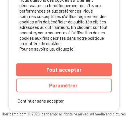
Nous utilisons des cookies strictement
nécessaires au fonctionnement du site, aux
NOS PARTENAIRES
performances et aux préférences. Nous
sommes susceptibles d’utiliser également des
cookies afin de bénéficier de publicités ciblées
adressées aux utilisateurs. En cliquant sur tout
accepter, vous consentez à l'utilisation de ces
cookies aux fins décrites dans notre politique
en matière de cookies.
Pour en savoir plus, cliquez ici
Tout accepter
Paramétrer
ANNUAIRE
CGU DU SITE
MENTIONS LEGALES
COOKIES
Continuer sans accepter
CHARTE DE CONFIDENTIALITÉ
PLAN DU SITE
Ibericamp.com © 2026 Ibericamp; all rights reserved. All media and pictures
are property of their respective owners.
This site is protected by reCAPTCHA.