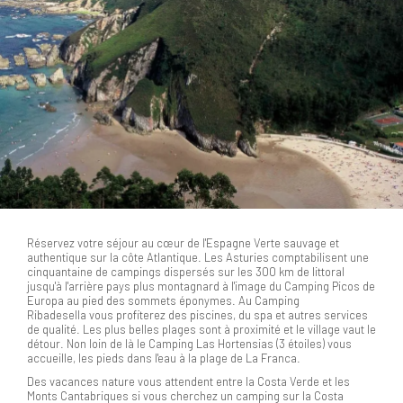
Réservez votre séjour au cœur de l'Espagne Verte sauvage et
authentique sur la côte Atlantique. Les Asturies comptabilisent une
cinquantaine de campings dispersés sur les 300 km de littoral
jusqu'à l'arrière pays plus montagnard à l'image du Camping Picos de
Europa au pied des sommets éponymes. Au Camping
Ribadesella vous profiterez des piscines, du spa et autres services
de qualité. Les plus belles plages sont à proximité et le village vaut le
détour. Non loin de là le Camping Las Hortensias (3 étoiles) vous
accueille, les pieds dans l'eau à la plage de La Franca.
Des vacances nature vous attendent entre la Costa Verde et les
Monts Cantabriques si vous cherchez un camping sur la Costa