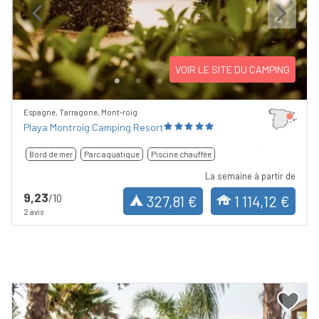
Previous
Next
VOIR LE SITE DU CAMPING
Espagne, Tarragone, Mont-roig
Playa Montroig Camping Resort
Bord de mer
Parc aquatique
Piscine chauffée
La semaine à partir de
9,23
/10
327,81 €
1 114,12 €
2 avis