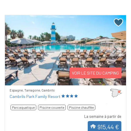
Previous
Next
VOIR LE SITE DU CAMPING
Espagne, Tarragone, Cambrils
Cambrils Park Family Resort
Parc aquatique
Piscine couverte
Piscine chauffée
La semaine à partir de
915,44 €