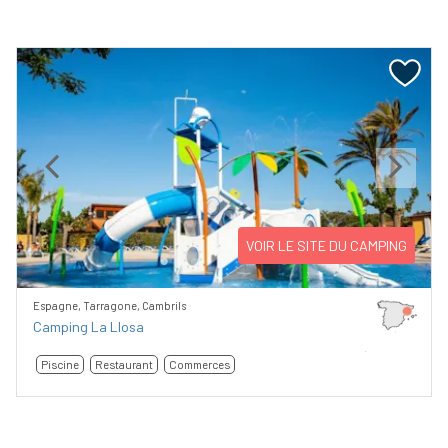
Previous
Next
VOIR LE SITE DU CAMPING
Espagne, Tarragone, Cambrils
Camping La Llosa
Piscine
Restaurant
Commerces