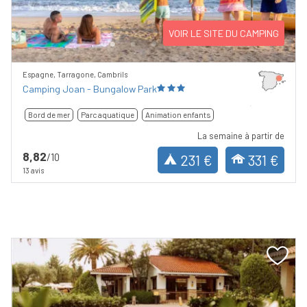
VOIR LE SITE DU CAMPING
Espagne, Tarragone, Cambrils
Camping Joan - Bungalow Park
Bord de mer
Parc aquatique
Animation enfants
La semaine à partir de
8,82
/10
231 €
331 €
13 avis