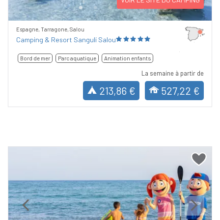
Espagne, Tarragone, Salou
Camping & Resort Sangulí Salou
Bord de mer
Parc aquatique
Animation enfants
La semaine à partir de
213,86 €
527,22 €
Previous
Next