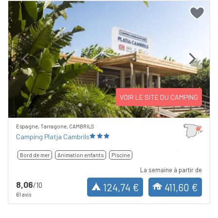
Previous
Next
VOIR LE SITE DU CAMPING
Espagne, Tarragone, CAMBRILS
Camping Platja Cambrils
Bord de mer
Animation enfants
Piscine
La semaine à partir de
8,06
/10
124,74 €
411,60 €
61 avis