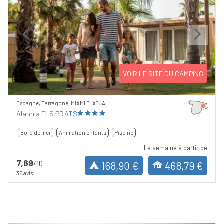
Previous
Next
VOIR LE SITE DU CAMPING
Espagne, Tarragone, MIAMI PLATJA
Alannia ELS PRATS
Bord de mer
Animation enfants
Piscine
La semaine à partir de
7,69
/10
168,90 €
468,79 €
35 avis