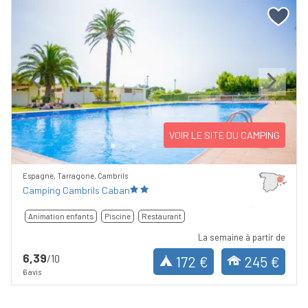
Previous
Next
VOIR LE SITE DU CAMPING
Espagne, Tarragone, Cambrils
Camping Cambrils Caban
Animation enfants
Piscine
Restaurant
La semaine à partir de
6,39
/10
172 €
245 €
6 avis