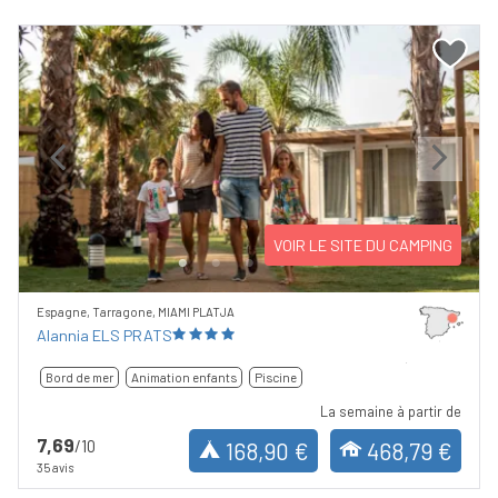
Previous
Next
VOIR LE SITE DU CAMPING
Espagne, Tarragone, MIAMI PLATJA
Alannia ELS PRATS
Bord de mer
Animation enfants
Piscine
La semaine à partir de
7,69
/10
168,90 €
468,79 €
35 avis