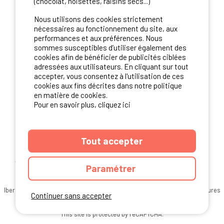
(chocolat, noisettes, raisins secs...)
NOS PARTENAIRES
Nous utilisons des cookies strictement
nécessaires au fonctionnement du site, aux
performances et aux préférences. Nous
sommes susceptibles d’utiliser également des
cookies afin de bénéficier de publicités ciblées
adressées aux utilisateurs. En cliquant sur tout
accepter, vous consentez à l'utilisation de ces
cookies aux fins décrites dans notre politique
en matière de cookies.
Pour en savoir plus, cliquez ici
Tout accepter
ANNUAIRE
CGU DU SITE
MENTIONS LEGALES
COOKIES
Paramétrer
CHARTE DE CONFIDENTIALITÉ
PLAN DU SITE
Ibericamp.com © 2026 Ibericamp; all rights reserved. All media and pictures
Continuer sans accepter
are property of their respective owners.
This site is protected by reCAPTCHA.