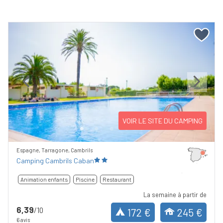
Previous
Next
VOIR LE SITE DU CAMPING
Espagne, Tarragone, Cambrils
Camping Cambrils Caban
Animation enfants
Piscine
Restaurant
La semaine à partir de
6,39
/10
172 €
245 €
6 avis