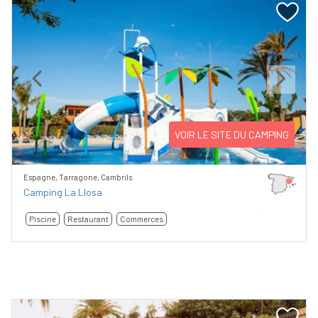
Previous
Next
VOIR LE SITE DU CAMPING
Espagne, Tarragone, Cambrils
Camping La Llosa
Piscine
Restaurant
Commerces