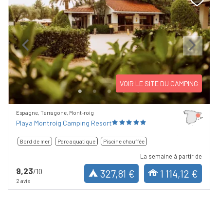
Previous
Next
VOIR LE SITE DU CAMPING
Espagne, Tarragone, Mont-roig
Playa Montroig Camping Resort
Bord de mer
Parc aquatique
Piscine chauffée
La semaine à partir de
9,23
/10
327,81 €
1 114,12 €
2 avis