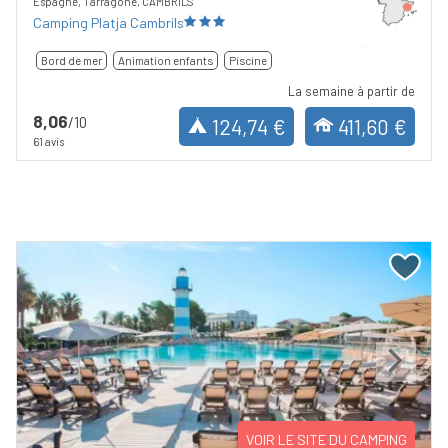
Espagne, Tarragone, CAMBRILS
Camping Platja Cambrils
Bord de mer
Animation enfants
Piscine
La semaine à partir de
8,06
/10
124,74 €
411,60 €
61 avis
Previous
Next
VOIR LE SITE DU CAMPING