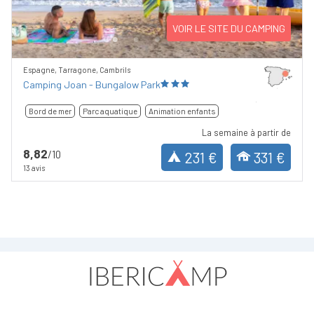
VOIR LE SITE DU CAMPING
Espagne, Tarragone, Cambrils
Camping Joan - Bungalow Park
Bord de mer
Parc aquatique
Animation enfants
La semaine à partir de
8,82
/10
231 €
331 €
13 avis