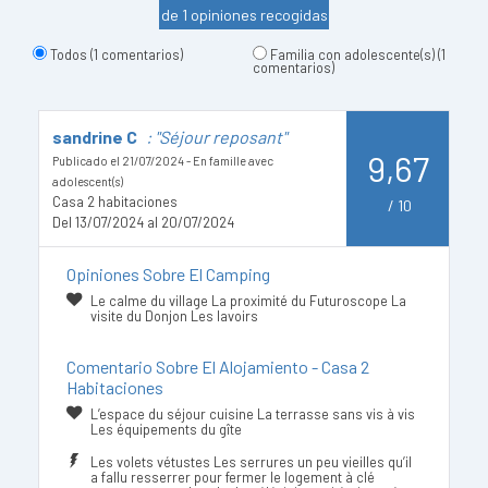
de 1 opiniones recogidas
Todos
(1 comentarios)
Familia con adolescente(s)
(1
comentarios)
sandrine C
: "Séjour reposant"
9,67
Publicado el 21/07/2024 - En famille avec
adolescent(s)
Casa 2 habitaciones
/
10
Del 13/07/2024 al 20/07/2024
Opiniones Sobre El Camping
Le calme du village La proximité du Futuroscope La
visite du Donjon Les lavoirs
Comentario Sobre El Alojamiento - Casa 2
Habitaciones
L’espace du séjour cuisine La terrasse sans vis à vis
Les équipements du gîte
Les volets vétustes Les serrures un peu vieilles qu’il
a fallu resserrer pour fermer le logement à clé