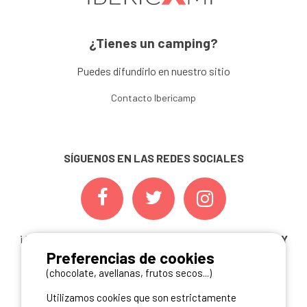
¿Tienes un camping?
Puedes difundirlo en nuestro sitio
Contacto Ibericamp
SÍGUENOS EN LAS REDES SOCIALES
¡ Y NO TE PIERDAS NUESTRAS
OFERTAS, CONCURSOS Y
Preferencias de cookies
NOVEDADES
INSCRIBIÉNDOTE A NUESTRA
NEWSLETTER!
(chocolate, avellanas, frutos secos...)
Utilizamos cookies que son estrictamente
ME INSCRIBO