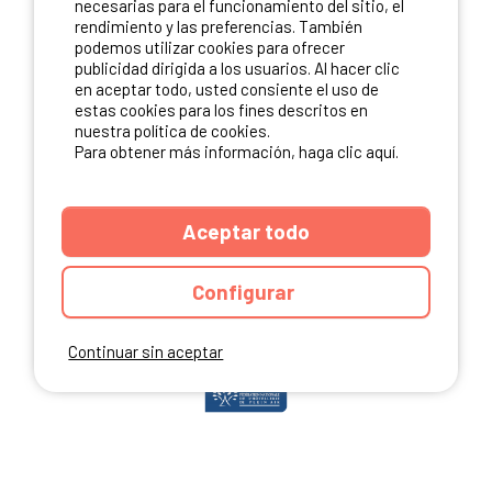
necesarias para el funcionamiento del sitio, el
rendimiento y las preferencias. También
podemos utilizar cookies para ofrecer
publicidad dirigida a los usuarios. Al hacer clic
NUESTROS PARTNERS
en aceptar todo, usted consiente el uso de
estas cookies para los fines descritos en
nuestra política de cookies.
Para obtener más información, haga clic aquí.
Aceptar todo
Configurar
Continuar sin aceptar
ANUARIO
CGU DEL SITIO
MENCIONES LEGALES
COOKIES