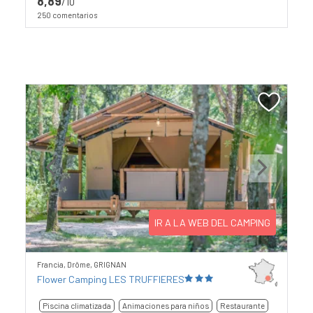
8,89
/10
250 comentarios
Previous
Next
IR A LA WEB DEL CAMPING
Francia, Drôme, GRIGNAN
Flower Camping LES TRUFFIERES
Piscina climatizada
Animaciones para niños
Restaurante