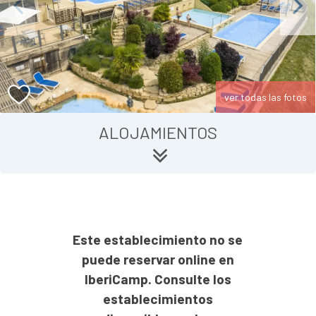
Previous
Next
ver todas las fotos
ALOJAMIENTOS
Este establecimiento no se
puede reservar online en
IberiCamp. Consulte los
establecimientos