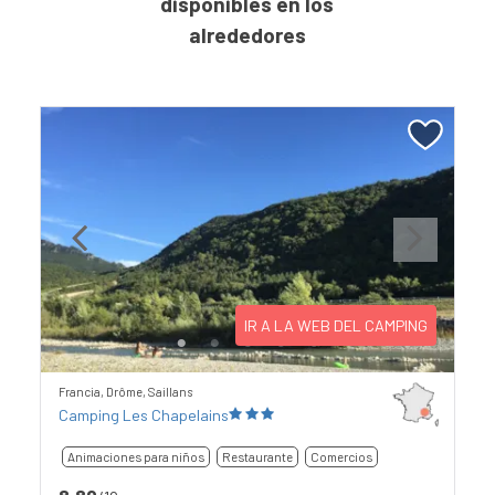
disponibles en los
alrededores
Previous
Next
IR A LA WEB DEL CAMPING
Francia, Drôme, Saillans
Camping Les Chapelains
Animaciones para niños
Restaurante
Comercios