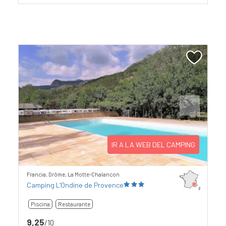
Previous
Next
IR A LA WEB DEL CAMPING
Francia, Drôme, La Motte-Chalancon
Camping L'Ondine de Provence
Piscina
Restaurante
9,25
/10