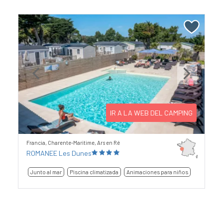
Previous
Next
IR A LA WEB DEL CAMPING
Francia, Charente-Maritime, Ars en Ré
ROMANEE Les Dunes
Junto al mar
Piscina climatizada
Animaciones para niños