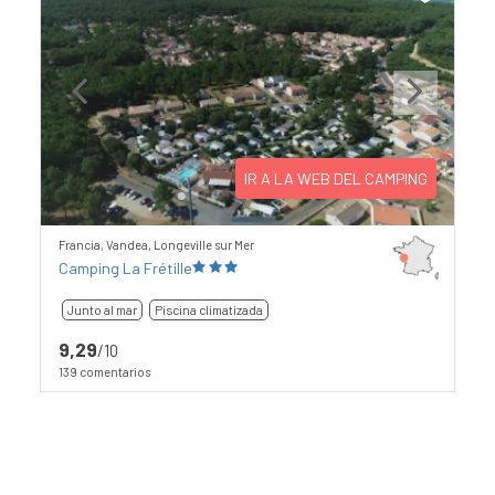
Previous
Next
IR A LA WEB DEL CAMPING
Francia, Vandea, Longeville sur Mer
Camping La Frétille
Junto al mar
Piscina climatizada
9,29
/10
139 comentarios