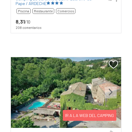
Pape / ARDECHE
Piscina
Restaurante
Comercios
8,31
/10
208 comentarios
Previous
Next
IR A LA WEB DEL CAMPING