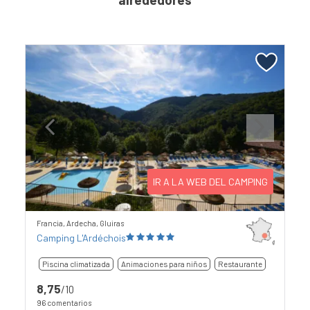
Previous
Next
IR A LA WEB DEL CAMPING
Francia, Ardecha, Gluiras
Camping L'Ardéchois
Piscina climatizada
Animaciones para niños
Restaurante
8,75
/10
96 comentarios