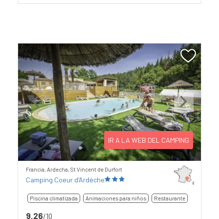
Previous
Next
IR A LA WEB DEL CAMPING
Francia, Ardecha, St Vincent de Durfort
Camping Coeur d'Ardèche
Piscina climatizada
Animaciones para niños
Restaurante
9,26
/10