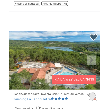
Piscina climatizada
Area multideportiva
Previous
Next
IR A LA WEB DEL CAMPING
Francia, Alpes de Alta Provenza, Saint-Laurent-du-Verdon
Camping La Farigoulette
Parque acuático
Piscina climatizada