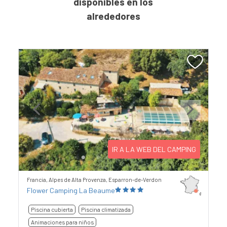
disponibles en los
alrededores
Previous
Next
IR A LA WEB DEL CAMPING
Francia, Alpes de Alta Provenza, Esparron-de-Verdon
Flower Camping La Beaume
Piscina cubierta
Piscina climatizada
Animaciones para niños