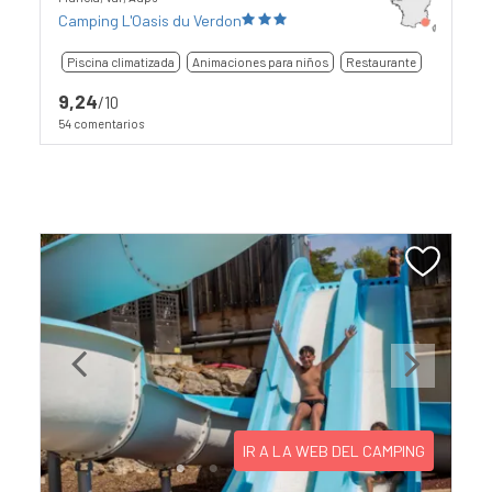
Camping L'Oasis du Verdon
Piscina climatizada
Animaciones para niños
Restaurante
9,24
/10
54 comentarios
Previous
Next
IR A LA WEB DEL CAMPING