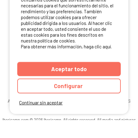
necesarias para el funcionamiento del sitio, el
rendimiento y las preferencias. También
podemos utilizar cookies para ofrecer
publicidad dirigida a los usuarios. Al hacer clic
en aceptar todo, usted consiente el uso de
estas cookies para los fines descritos en
nuestra política de cookies.
Para obtener más información, haga clic aquí.
Aceptar todo
Configurar
ANUARIO
CGU DEL SITIO
MENCIONES LEGALES
COOKIES
Continuar sin aceptar
CARTA DE CONFIDENCIALIDAD
MAPA DEL SITIO
Ibericamp.com © 2026 Ibericamp. All rights reserved. All media and pictures
are property of their respective owners.
This site is protected by reCAPTCHA.