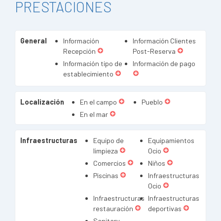
PRESTACIONES
General
Información
Información Clientes
Recepción
Post-Reserva
Información tipo de
Información de pago
establecimiento
Localización
En el campo
Pueblo
En el mar
Infraestructuras
Equipo de
Equipamientos
limpieza
Ocio
Comercios
Niños
Piscinas
Infraestructuras
Ocio
Infraestructuras
Infraestructuras
restauración
deportivas
Sanitary