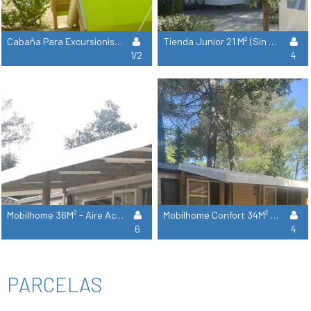
Cabaña Para Excursionistas 9M²
Tienda Junior 21 M² (Sin Baño) - 2 Habitaciones
1/2
4
Mobilhome 36M² - Aire Acondicionado + Tv + Terraza Cubierta
Mobilhome Confort 34M² - 2 Habitaciones
6
4
PARCELAS