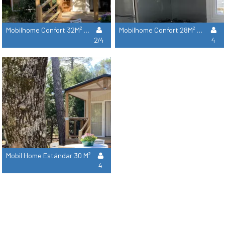
Mobilhome Confort 32M² - 2 Habitaciónes
Mobilhome Confort 28M² -Aire Acondicionado + Tv + Terraza Cubierta
2/4
4
Mobil Home Estándar 30 M²
4