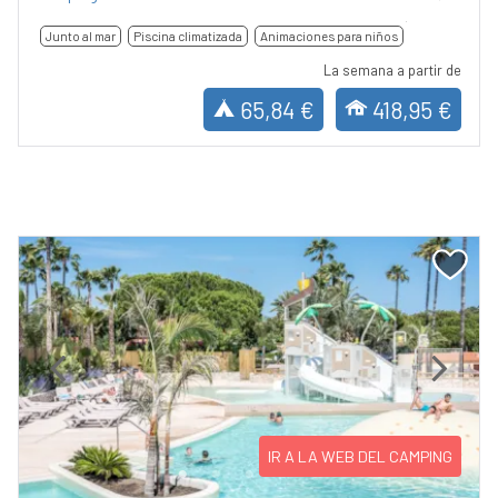
Junto al mar
Piscina climatizada
Animaciones para niños
La semana a partir de
65,84 €
418,95 €
Previous
Next
IR A LA WEB DEL CAMPING