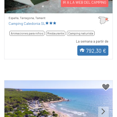
IR A LA WEB DEL CAMPING
España, Tarragona, Tamarit
Camping Caledonia SL
Animaciones para niños
Restaurante
Camping naturista
La semana a partir de
792,30 €
Previous
Next