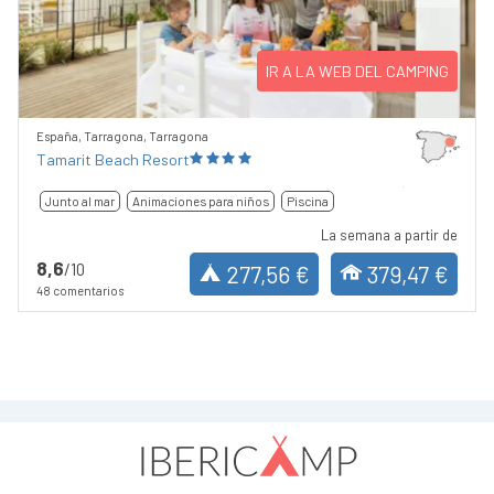
Previous
Next
IR A LA WEB DEL CAMPING
España, Tarragona, Tarragona
Tamarit Beach Resort
Junto al mar
Animaciones para niños
Piscina
La semana a partir de
8,6
/10
277,56 €
379,47 €
48 comentarios