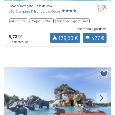
España, Tarragona, Roda de Barà
Stel Camping & Bungalow Resort
Junto al mar
Parque acuático
Animaciones para niños
La semana a partir de
8,73
/10
129,50 €
427 €
21 comentarios
Previous
Next