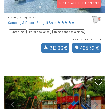
IR A LA WEB DEL CAMPING
España, Tarragona, Salou
Camping & Resort Sangulí Salou
Junto al mar
Parque acuático
Animaciones para niños
La semana a partir de
213,06 €
465,32 €