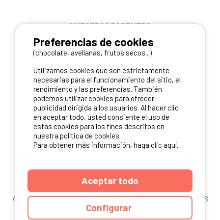
NUESTROS PARTNERS
Preferencias de cookies
(chocolate, avellanas, frutos secos...)
Utilizamos cookies que son estrictamente
necesarias para el funcionamiento del sitio, el
rendimiento y las preferencias. También
podemos utilizar cookies para ofrecer
publicidad dirigida a los usuarios. Al hacer clic
en aceptar todo, usted consiente el uso de
estas cookies para los fines descritos en
nuestra política de cookies.
Para obtener más información, haga clic aquí.
Aceptar todo
ANUARIO
CGU DEL SITIO
MENCIONES LEGALES
COOKIES
Configurar
CARTA DE CONFIDENCIALIDAD
MAPA DEL SITIO