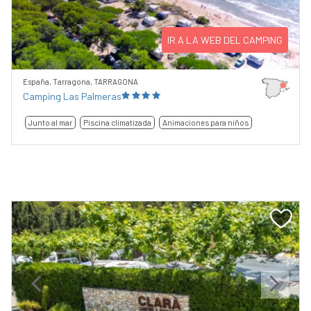
IR A LA WEB DEL CAMPING
España, Tarragona, TARRAGONA
Camping Las Palmeras
Junto al mar
Piscina climatizada
Animaciones para niños
Previous
Next