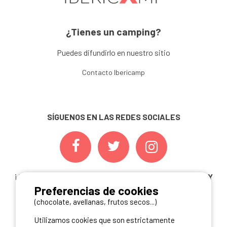
¿Tienes un camping?
Puedes difundirlo en nuestro sitio
Contacto Ibericamp
SÍGUENOS EN LAS REDES SOCIALES
¡ Y NO TE PIERDAS NUESTRAS
OFERTAS, CONCURSOS Y
Preferencias de cookies
NOVEDADES
INSCRIBIÉNDOTE A NUESTRA
NEWSLETTER!
(chocolate, avellanas, frutos secos...)
Utilizamos cookies que son estrictamente
ME INSCRIBO