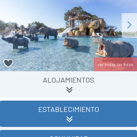
Previous
Next
ver todas las fotos
ALOJAMIENTOS
ESTABLECIMIENTO