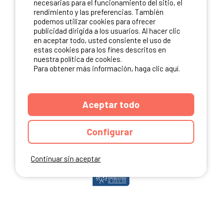
necesarias para el funcionamiento del sitio, el
rendimiento y las preferencias. También
podemos utilizar cookies para ofrecer
publicidad dirigida a los usuarios. Al hacer clic
NUESTROS PARTNERS
en aceptar todo, usted consiente el uso de
estas cookies para los fines descritos en
nuestra política de cookies.
Para obtener más información, haga clic aquí.
Aceptar todo
Configurar
Continuar sin aceptar
ANUARIO
CGU DEL SITIO
MENCIONES LEGALES
COOKIES