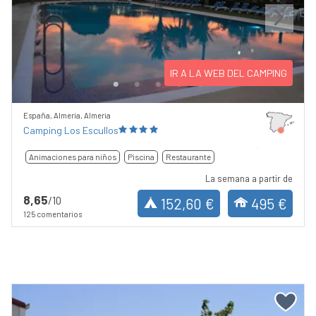
Previous
Next
IR A LA WEB DEL CAMPING
España, Almería, Almeria
Camping Los Escullos
Animaciones para niños
Piscina
Restaurante
La semana a partir de
8,65
/10
152,60 €
495 €
125 comentarios