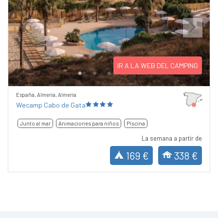
Previous
Next
IR A LA WEB DEL CAMPING
España, Almería, Almería
Wecamp Cabo de Gata
Junto al mar
Animaciones para niños
Piscina
La semana a partir de
169 €
338 €