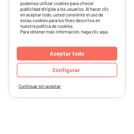
NUESTROS PARTNERS
podemos utilizar cookies para ofrecer
publicidad dirigida a los usuarios. Al hacer clic
en aceptar todo, usted consiente el uso de
estas cookies para los fines descritos en
nuestra política de cookies.
Para obtener más información, haga clic aquí.
Aceptar todo
Configurar
Continuar sin aceptar
ANUARIO
CGU DEL SITIO
MENCIONES LEGALES
COOKIES
CARTA DE CONFIDENCIALIDAD
MAPA DEL SITIO
Ibericamp.com © 2026 Ibericamp. All rights reserved. All media and pictures
are property of their respective owners.