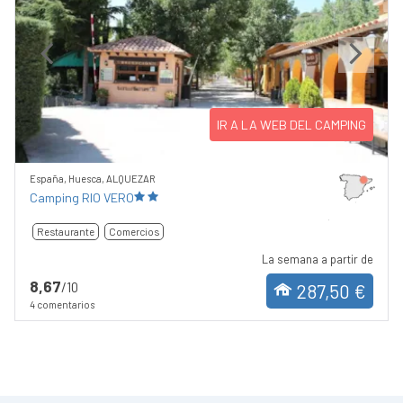
Previous
Next
IR A LA WEB DEL CAMPING
España, Huesca, ALQUEZAR
Camping RIO VERO
Restaurante
Comercios
La semana a partir de
8,67
/10
287,50 €
4 comentarios