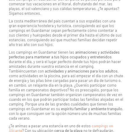
comenzar tus vacaciones en el litoral, disfrutando del mar, las
playas, el sol valenciano y sus cálidas temperaturas. ¿Te apuntas?
Sigamos entonces.
La costa mediterránea del país cuentan a sus espaldas con una
gran experiencia hostelera y turística, consiguiendo así que los
campings en Guardamar sepan perfectamente cómo contentar a
sus clientes y huéspedes desde el primer día hasta el último de sus
estancias, consiguiendo así que muchas familias decidan repetir
año tras año con sus hijos.
Los campings en Guardamar tienen las
animaciones y actividades
perfectas para mantener a tus hijos ocupados y entretenidos
durante el día, y será el lugar perfecto donde tus hijos podrán hacer
amistades durante vuestra estancia en el camping.
Tambiéncuentan con
actividades y animaciones para los adultos
,
como actividades en la piscina, para así empezar el día con un chute
de energía y las pilas bine cargadas para pasar un día de turismo o,
en cambio, un relajante día en la playa. ¿Queréis participar como
familia en campeonatos deportivos? No os preocupéis, porque los
campings en Guardamar también organizan campeonatos de vez en
cuando en los que podrán participar todas las familias alojadas en el
camping. Porque una de las grandes cualidades que tienen los
campings en Guardamar es su
espíritu familiar y ambiente tranquilo
,
con lo que consiguen ser la opción número uno de muchas familias
cada verano.
¿Te animas a pasar una estancia en uno de estos
campings en
Alicante
? Con su ubicación
cerca de la playa
no te defraudarán.