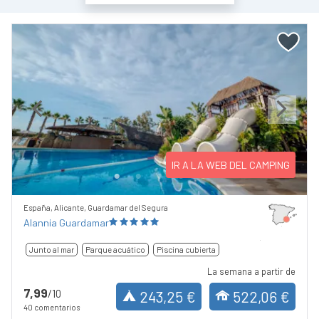
Previous
Next
IR A LA WEB DEL CAMPING
España, Alicante, Guardamar del Segura
Alannia Guardamar
Junto al mar
Parque acuático
Piscina cubierta
La semana a partir de
7,99
/10
243,25 €
522,06 €
40 comentarios