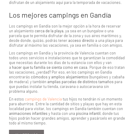
disfrutan de un alojamiento aquí para la temporada de vacaciones.
Los mejores campings en Gandía
Los campings en Gandía son la mejor opción a la hora de reservar
un alojamiento
cerca de la playa
, ya sea en un bungalow o una
parcela que te permita disfrutar de la zona y sus aires marítimos y,
desde donde, quizás, podrás tener
acceso directo
a una playa para
disfrutar al máximo las vacaciones, ya sea en familia o con amigos.
Los campings en Gandía y la provincia de Valencia cuentan con
todos unos servicios e instalaciones que te garantizan la comodidad
que necesitas durante los días de tu estancia con ellos y van
a
hacer que tu familia se sienta como en casa
. Porque de eso tratan
las vacaciones, ¿verdad? Por eso, en los campings en Gandía
encontrarás
cómodos y amplios alojamientos
(bungalows y cabaña
de madera), y también
amplias parcelas de distintos tamaños
para
que puedas instalar tu tienda, caravana o autocaravana sin
problema alguno.
En estos
campings de Valencia
tus hijos no tendrán ni un momento
para aburrirse. Entre la cantidad de sitios y playas que hay en esta
localidad para visitar, los campings en Gandía también cuentan con
animaciones infantiles
y hasta con una
piscina infantil
, donde tus
hijos podrán hacer grandes amigos, aprender y pasárselo en grande
todo al mismo tiempo.