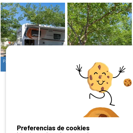
Parcela **
Parcela ***
2/6
2/6
¿Tienes un camping?
Preferencias de cookies