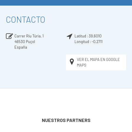
CONTACTO
Carrer Riu Túria, 1
Latitud :
39,6010
46530
Puçol
Longitud :
-0,2711
España
VER EL MAPA EN GOOGLE
MAPS
NUESTROS PARTNERS