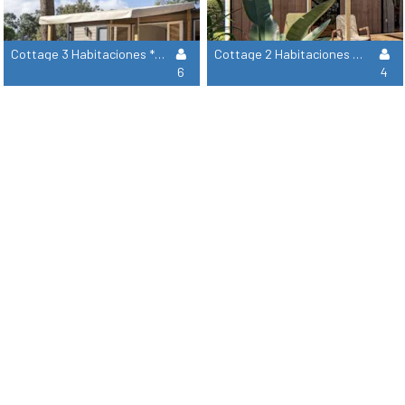
Cottage 3 Habitaciones ****
Cottage 2 Habitaciones 2 Cuartos De Baño Premium
6
4