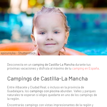
epicureyka - Shutterstock
Desconecta en un
camping de Castilla-La Mancha
durante tus
próximas vacaciones y disfruta al máximo de tu
camping en España
.
Campings de Castilla-La Mancha
Entre Albacete y Ciudad Real, o incluso en la provincia de
Guadalajara, los
campings con piscina
abundan. Valles y parques
naturales te esperan si eliges quedarte en uno de los campings de
la región.
Encontrarás campings con vistas impresionantes de la región y