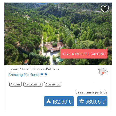
IR A LA WEB DEL CAMPING
España, Albacete, Mesones - Molinicos
Camping Río Mundo
Piscina
Restaurante
Comercios
La semana a partir de
162,90 €
369,05 €