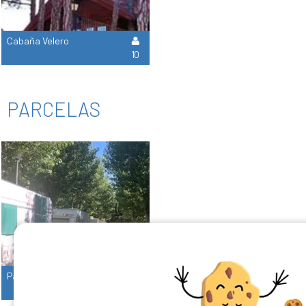
Cabaña Velero
10
PARCELAS
Parcela
9