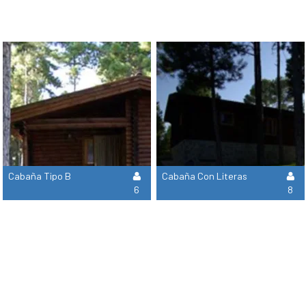
Cabaña Tipo B
Cabaña Con Literas
6
8