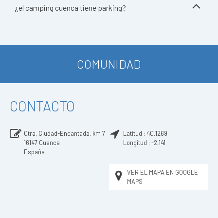
¿el camping cuenca tiene parking?
COMUNIDAD
CONTACTO
Ctra. Ciudad-Encantada, km 7
Latitud :
40,1269
16147
Cuenca
Longitud :
-2,141
España
VER EL MAPA EN GOOGLE
MAPS