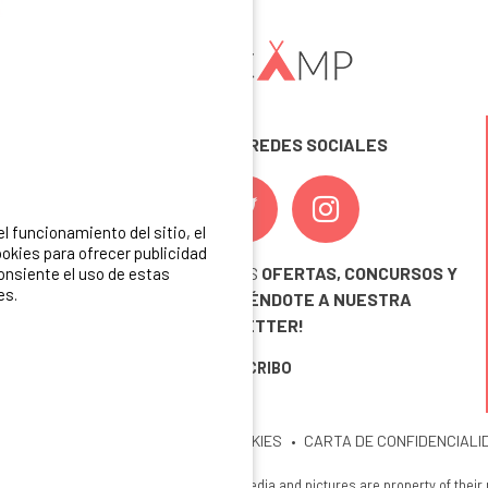
SÍGUENOS EN LAS REDES SOCIALES
 funcionamiento del sitio, el
okies para ofrecer publicidad
¡ Y NO TE PIERDAS NUESTRAS
OFERTAS, CONCURSOS Y
consiente el uso de estas
es.
NOVEDADES
INSCRIBIÉNDOTE A NUESTRA
NEWSLETTER!
ME INSCRIBO
ITIO
MENCIONES LEGALES
COOKIES
CARTA DE CONFIDENCIALI
26 Ibericamp. All rights reserved. All media and pictures are property of their