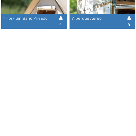
"Tipi - Sin Baño Privado
Albergue Aéreo
4
4