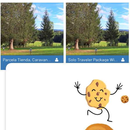
Parcela Tienda, Caravana, Autocaravana - Electricidad Incluida
Solo Traveler Package With Vehicle – Electricity Included
2/6
1