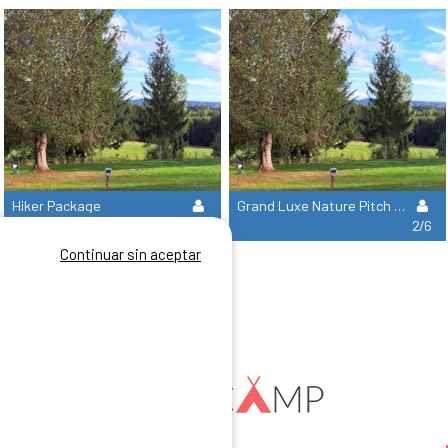
Hiker Package
Grand Luxe Nature Pitch – Tent, Caravan, Motorhome, Or Campervan – Electricity Included
1/6
2/6
Continuar sin aceptar