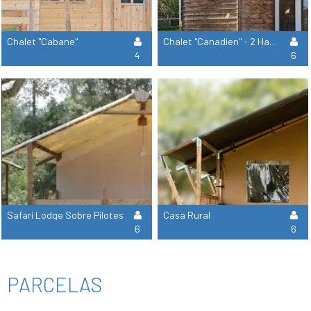
Chalet "Cabane"
Chalet "Canadien" - 2 Habitaciones
4
6
Safari Lodge Sobre Pilotes
Casa Rural
6
6
PARCELAS