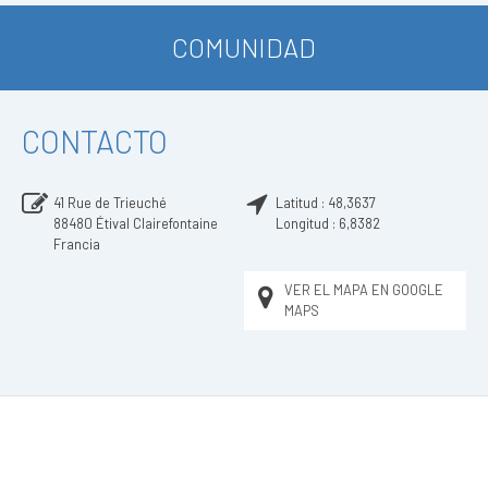
COMUNIDAD
CONTACTO
41 Rue de Trieuché
Latitud :
48,3637
88480
Étival Clairefontaine
Longitud :
6,8382
Francia
VER EL MAPA EN GOOGLE
MAPS