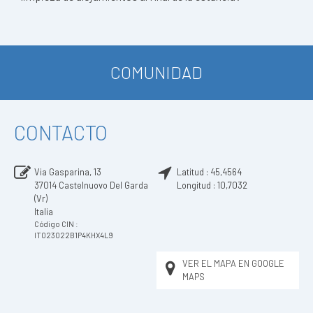
COMUNIDAD
CONTACTO
Via Gasparina, 13
Latitud :
45,4564
37014
Castelnuovo Del Garda
Longitud :
10,7032
(Vr)
Italia
Código CIN :
IT023022B1P4KHX4L9
VER EL MAPA EN GOOGLE
MAPS