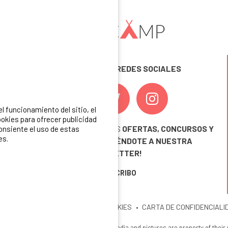
SÍGUENOS EN LAS REDES SOCIALES
 funcionamiento del sitio, el
okies para ofrecer publicidad
¡ Y NO TE PIERDAS NUESTRAS
OFERTAS, CONCURSOS Y
consiente el uso de estas
es.
NOVEDADES
INSCRIBIÉNDOTE A NUESTRA
NEWSLETTER!
ME INSCRIBO
ITIO
MENCIONES LEGALES
COOKIES
CARTA DE CONFIDENCIALI
26 Ibericamp. All rights reserved. All media and pictures are property of their