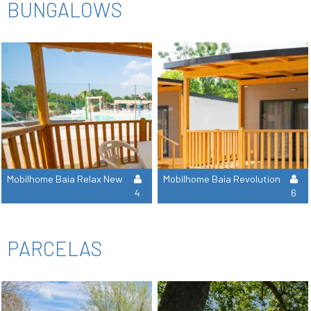
BUNGALOWS
Mobilhome Baia Relax New
Mobilhome Baia Revolution
4
6
PARCELAS