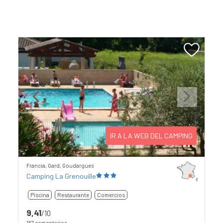
Previous
Next
IR A LA WEB DEL CAMPING
Francia, Gard, Goudargues
Camping La Grenouille
Piscina
Restaurante
Comercios
9,41
/10
157 comentarios