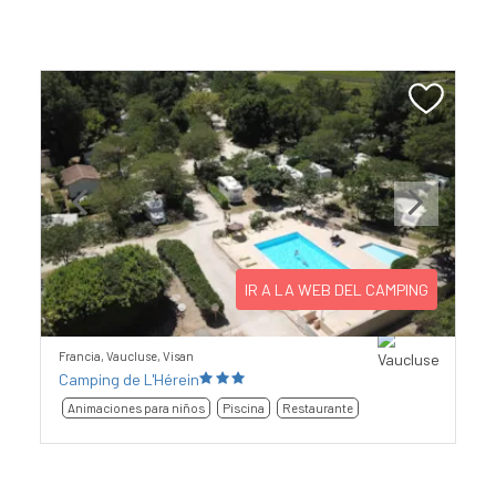
Previous
Next
IR A LA WEB DEL CAMPING
Francia, Vaucluse, Visan
Camping de L'Hérein
Animaciones para niños
Piscina
Restaurante