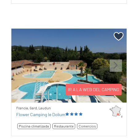
Previous
Next
IR A LA WEB DEL CAMPING
Francia, Gard, Laudun
Flower Camping le Dolium
Piscina climatizada
Restaurante
Comercios