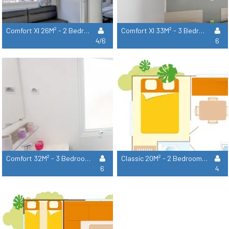
Comfort Xl 26M² - 2 Bedrooms - Air Conditionning
Comfort Xl 33M² - 3 Bedrooms - Air Conditionning
4/6
6
Comfort 32M² - 3 Bedrooms
Classic 20M² - 2 Bedrooms - Air Conditionning
6
4