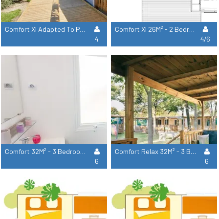
Comfort Xl Adapted To People With Reduced Mobility 32M² - 2 Bedrooms - Air Conditionning
Comfort Xl 26M² - 2 Bedrooms - Air Conditionning
4
4/6
Comfort 32M² - 3 Bedrooms - Air Conditionning
Comfort Relax 32M² - 3 Bedrooms - Air Conditionning
6
6