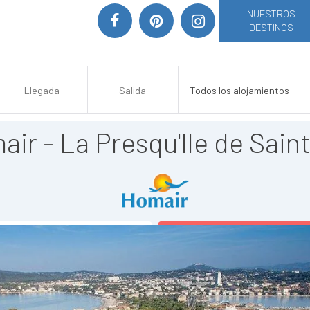
NUESTROS
DESTINOS
r - La Presqu'Ile de Sain
AÑADIR A MI SELECCIÓN
>> VER SITIO WEB