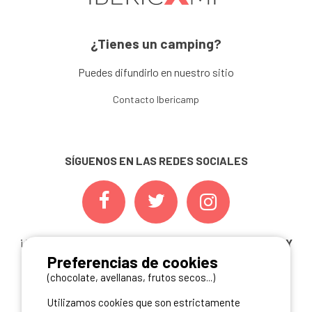
¿Tienes un camping?
Puedes difundirlo en nuestro sitio
Contacto Ibericamp
SÍGUENOS EN LAS REDES SOCIALES
¡ Y NO TE PIERDAS NUESTRAS
OFERTAS, CONCURSOS Y
Preferencias de cookies
NOVEDADES
INSCRIBIÉNDOTE A NUESTRA
NEWSLETTER!
(chocolate, avellanas, frutos secos...)
Utilizamos cookies que son estrictamente
ME INSCRIBO