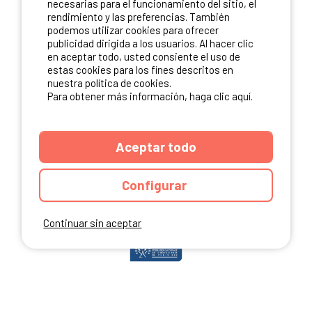
necesarias para el funcionamiento del sitio, el
rendimiento y las preferencias. También
podemos utilizar cookies para ofrecer
publicidad dirigida a los usuarios. Al hacer clic
NUESTROS PARTNERS
en aceptar todo, usted consiente el uso de
estas cookies para los fines descritos en
nuestra política de cookies.
Para obtener más información, haga clic aquí.
Aceptar todo
Configurar
Continuar sin aceptar
ANUARIO
CGU DEL SITIO
MENCIONES LEGALES
COOKIES