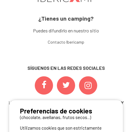
¿Tienes un camping?
Puedes difundirlo en nuestro sitio
Contacto Ibericamp
SÍGUENOS EN LAS REDES SOCIALES
¡ Y NO TE PIERDAS NUESTRAS
OFERTAS, CONCURSOS Y
Preferencias de cookies
NOVEDADES
INSCRIBIÉNDOTE A NUESTRA
NEWSLETTER!
(chocolate, avellanas, frutos secos...)
Utilizamos cookies que son estrictamente
ME INSCRIBO