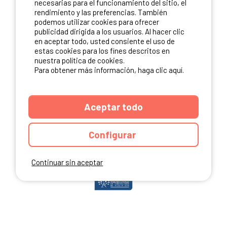
necesarias para el funcionamiento del sitio, el
rendimiento y las preferencias. También
podemos utilizar cookies para ofrecer
publicidad dirigida a los usuarios. Al hacer clic
NUESTROS PARTNERS
en aceptar todo, usted consiente el uso de
estas cookies para los fines descritos en
nuestra política de cookies.
Para obtener más información, haga clic aquí.
Aceptar todo
Configurar
Continuar sin aceptar
ANUARIO
CGU DEL SITIO
MENCIONES LEGALES
COOKIES