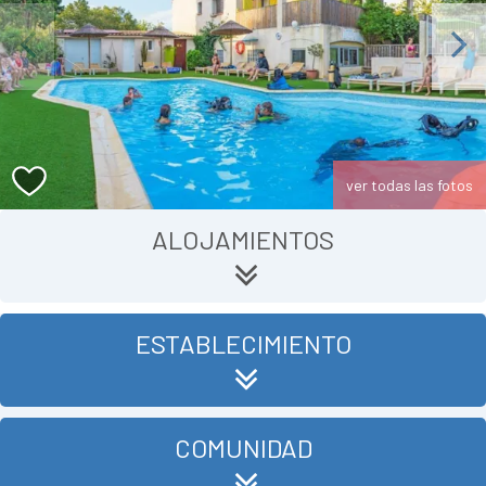
Previous
Next
ver todas las fotos
ALOJAMIENTOS
ESTABLECIMIENTO
COMUNIDAD