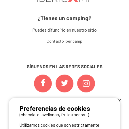
¿Tienes un camping?
Puedes difundirlo en nuestro sitio
Contacto Ibericamp
SÍGUENOS EN LAS REDES SOCIALES
¡ Y NO TE PIERDAS NUESTRAS
OFERTAS, CONCURSOS Y
Preferencias de cookies
NOVEDADES
INSCRIBIÉNDOTE A NUESTRA
NEWSLETTER!
(chocolate, avellanas, frutos secos...)
Utilizamos cookies que son estrictamente
ME INSCRIBO