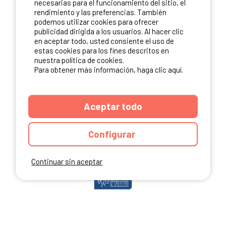
necesarias para el funcionamiento del sitio, el
rendimiento y las preferencias. También
podemos utilizar cookies para ofrecer
publicidad dirigida a los usuarios. Al hacer clic
NUESTROS PARTNERS
en aceptar todo, usted consiente el uso de
estas cookies para los fines descritos en
nuestra política de cookies.
Para obtener más información, haga clic aquí.
Aceptar todo
Configurar
Continuar sin aceptar
ANUARIO
CGU DEL SITIO
MENCIONES LEGALES
COOKIES