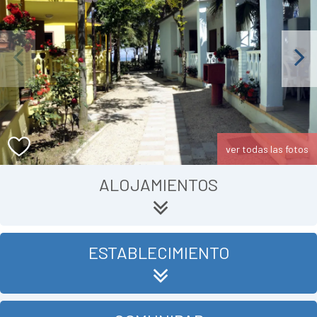
Previous
Next
ver todas las fotos
ALOJAMIENTOS
ESTABLECIMIENTO