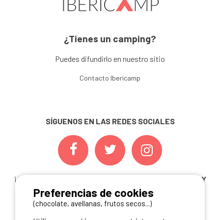
¿Tienes un camping?
Puedes difundirlo en nuestro sitio
Contacto Ibericamp
SÍGUENOS EN LAS REDES SOCIALES
¡ Y NO TE PIERDAS NUESTRAS
OFERTAS, CONCURSOS Y
Preferencias de cookies
NOVEDADES
INSCRIBIÉNDOTE A NUESTRA
NEWSLETTER!
(chocolate, avellanas, frutos secos...)