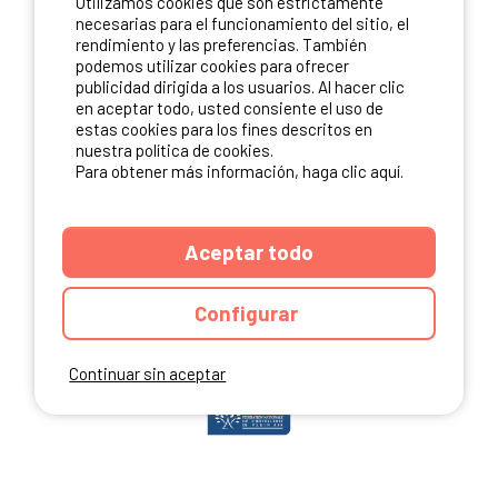
Utilizamos cookies que son estrictamente
ME INSCRIBO
necesarias para el funcionamiento del sitio, el
rendimiento y las preferencias. También
podemos utilizar cookies para ofrecer
publicidad dirigida a los usuarios. Al hacer clic
NUESTROS PARTNERS
en aceptar todo, usted consiente el uso de
estas cookies para los fines descritos en
nuestra política de cookies.
Para obtener más información, haga clic aquí.
Aceptar todo
Configurar
Continuar sin aceptar
ANUARIO
CGU DEL SITIO
MENCIONES LEGALES
COOKIES