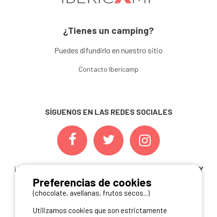
¿Tienes un camping?
Puedes difundirlo en nuestro sitio
Contacto Ibericamp
SÍGUENOS EN LAS REDES SOCIALES
¡ Y NO TE PIERDAS NUESTRAS
OFERTAS, CONCURSOS Y
Preferencias de cookies
NOVEDADES
INSCRIBIÉNDOTE A NUESTRA
NEWSLETTER!
(chocolate, avellanas, frutos secos...)
Utilizamos cookies que son estrictamente
ME INSCRIBO