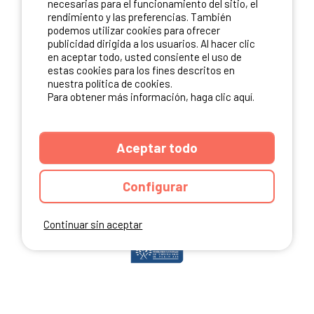
necesarias para el funcionamiento del sitio, el
rendimiento y las preferencias. También
podemos utilizar cookies para ofrecer
publicidad dirigida a los usuarios. Al hacer clic
NUESTROS PARTNERS
en aceptar todo, usted consiente el uso de
estas cookies para los fines descritos en
nuestra política de cookies.
Para obtener más información, haga clic aquí.
Aceptar todo
Configurar
Continuar sin aceptar
ANUARIO
CGU DEL SITIO
MENCIONES LEGALES
COOKIES