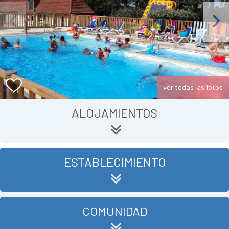
Previous
Next
ver todas las fotos
ALOJAMIENTOS
ESTABLECIMIENTO
COMUNIDAD