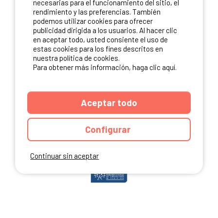
necesarias para el funcionamiento del sitio, el
rendimiento y las preferencias. También
podemos utilizar cookies para ofrecer
publicidad dirigida a los usuarios. Al hacer clic
NUESTROS PARTNERS
en aceptar todo, usted consiente el uso de
estas cookies para los fines descritos en
nuestra política de cookies.
Para obtener más información, haga clic aquí.
Aceptar todo
Configurar
Continuar sin aceptar
ANUARIO
CGU DEL SITIO
MENCIONES LEGALES
COOKIES