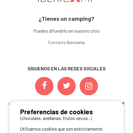
¿Tienes un camping?
Puedes difundirlo en nuestro sitio
Contacto Ibericamp
SÍGUENOS EN LAS REDES SOCIALES
¡ Y NO TE PIERDAS NUESTRAS
OFERTAS, CONCURSOS Y
Preferencias de cookies
NOVEDADES
INSCRIBIÉNDOTE A NUESTRA
NEWSLETTER!
(chocolate, avellanas, frutos secos...)
Utilizamos cookies que son estrictamente
ME INSCRIBO