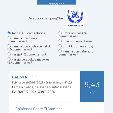
recogidas
Selección camping2be
Todos
(401 comentarios)
Entre amigos
(74
comentarios)
Familia con niño(s)
(95
comentarios)
Solo
(27 comentarios)
Familia con adolescente(s)
Otro
(10 comentarios)
(55 comentarios)
Familia con bebé(s)
(5
Pareja
(112 comentarios)
comentarios)
Pareja de adultos mayores
(23 comentarios)
Carlos R
: "..."
D
9,43
Publicado el 07/08/2026 - En familia con niño(s)
Pu
Parcela: tienda, caravana o autocaravana
Del 26/07/2026 al 30/07/2026
D
/
10
Opiniones Sobre El Camping