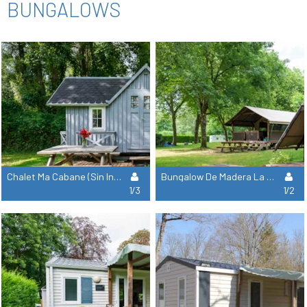
BUNGALOWS
Chalet Ma Cabane (Sin Instalaciones Sanitarias) 2 Adultos 1 Niño
Bungalow De Madera La Baroude (Sin Sanitarios)
1/3
1/2