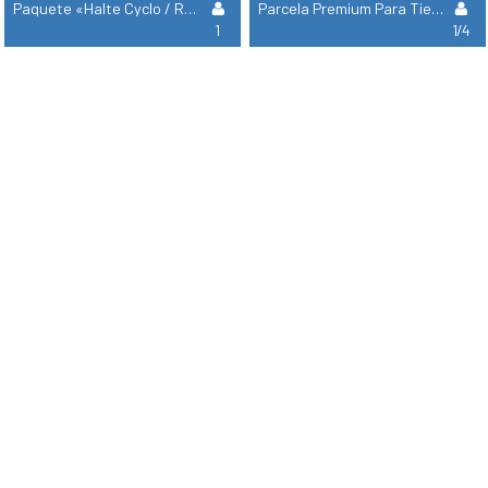
Paquete «Halte Cyclo / Rando» = Sin Coche
Parcela Premium Para Tienda/Caravana Pequeña Con Baño Privado.
1
1/4