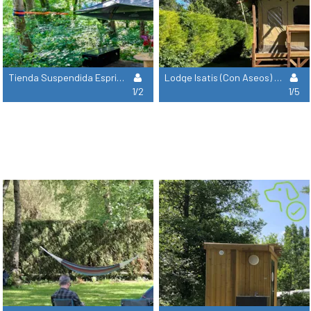
Tienda Suspendida Esprit Buchcraft
Lodge Isatis (Con Aseos) Novedad 2025
1/2
1/5