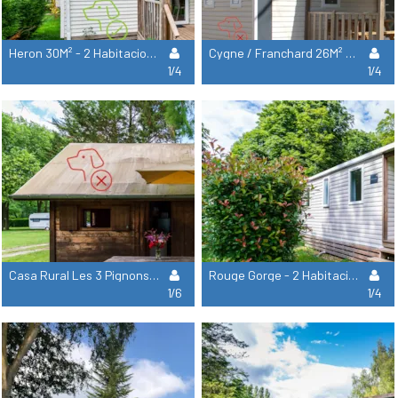
Heron 30M² - 2 Habitaciones
Cygne / Franchard 26M² - 2 Habitaciones
1/4
1/4
Casa Rural Les 3 Pignons - 3 Habitaciones - 6 Camas Individuales - Aire Acondicionado
Rouge Gorge - 2 Habitaciones - 25 M²
1/6
1/4