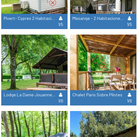
Pivert- Cypres 2 Habitaciones - 30 M² - Aire Acondicionado
Mesange - 2 Habitaciones - 31 M² - Aire Acondicionado
1/5
1/5
Lodge La Dame Jouanne (Sin Sanitarios)
Chalet Paris Sobre Pilotes
1/6
1/6