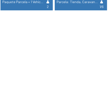
Paquete Parcela + 1 Vehículo + Tienda
Parcela: Tienda, Caravana O Autocaravana
2
1/6