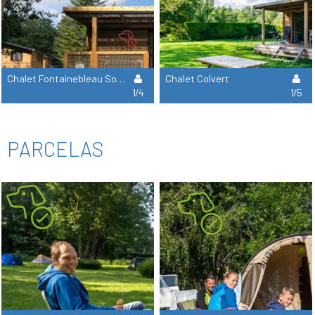
Chalet Fontainebleau Sobre Pilotes
Chalet Colvert
1/4
1/5
PARCELAS