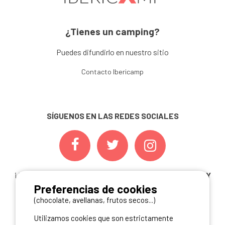
¿Tienes un camping?
Puedes difundirlo en nuestro sitio
Contacto Ibericamp
SÍGUENOS EN LAS REDES SOCIALES
¡ Y NO TE PIERDAS NUESTRAS
OFERTAS, CONCURSOS Y
Preferencias de cookies
NOVEDADES
INSCRIBIÉNDOTE A NUESTRA
NEWSLETTER!
(chocolate, avellanas, frutos secos...)
Utilizamos cookies que son estrictamente
ME INSCRIBO