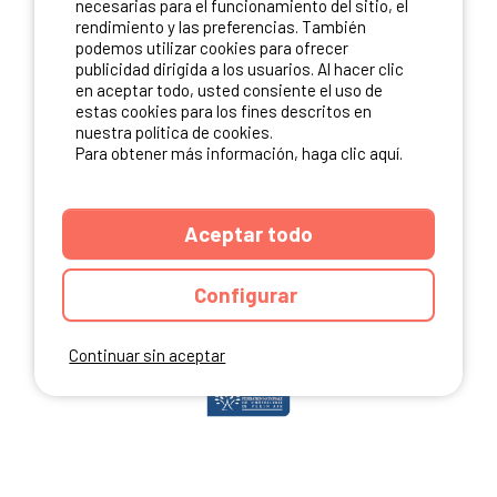
necesarias para el funcionamiento del sitio, el
rendimiento y las preferencias. También
podemos utilizar cookies para ofrecer
publicidad dirigida a los usuarios. Al hacer clic
NUESTROS PARTNERS
en aceptar todo, usted consiente el uso de
estas cookies para los fines descritos en
nuestra política de cookies.
Para obtener más información, haga clic aquí.
Aceptar todo
Configurar
Continuar sin aceptar
ANUARIO
CGU DEL SITIO
MENCIONES LEGALES
COOKIES