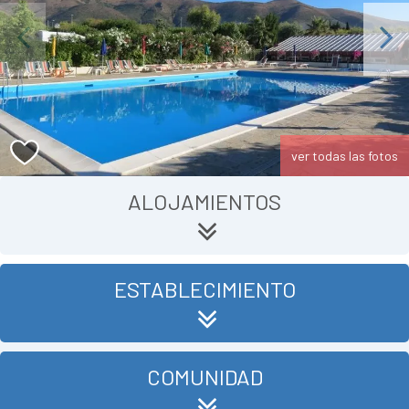
Previous
Next
ver todas las fotos
ALOJAMIENTOS
ESTABLECIMIENTO
COMUNIDAD