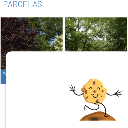
PARCELAS
Parcela Rio (Cerca Del Río)
Parcela
1/6
1/6
¿Tienes un camping?