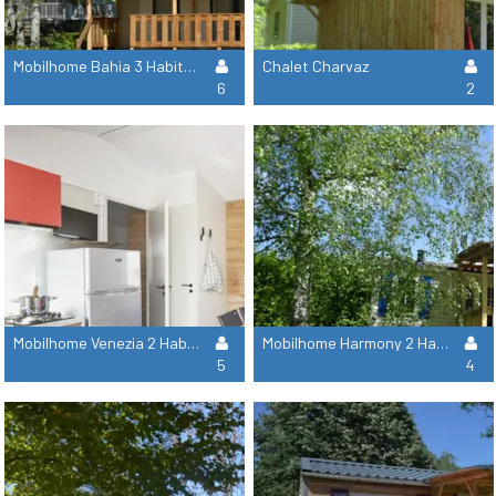
Mobilhome Bahia 3 Habitaciones - Sábado
Chalet Charvaz
6
2
Mobilhome Venezia 2 Habitaciones
Mobilhome Harmony 2 Habitaciones
5
4