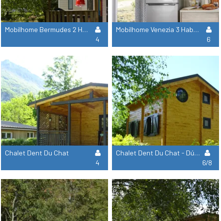
Mobilhome Bermudes 2 Habitaciones - Sábado
Mobilhome Venezia 3 Habitaciones
4
6
Chalet Dent Du Chat
Chalet Dent Du Chat - Dúplex
4
6/8