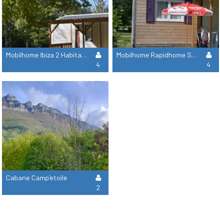
Mobilhome Ibiza 2 Habitaciones - Domingo
Mobilhome Rapidhome Salon 2 Habitaciones - Domingo
4
4
Cabane Camp'etoile
2