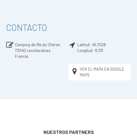
CONTACTO
Camping de l'Ile du Chéran
Latitud :
45,7028
73340
Lescheraines
Longitud :
6,1111
Francia
VER EL MAPA EN GOOGLE
MAPS
NUESTROS PARTNERS