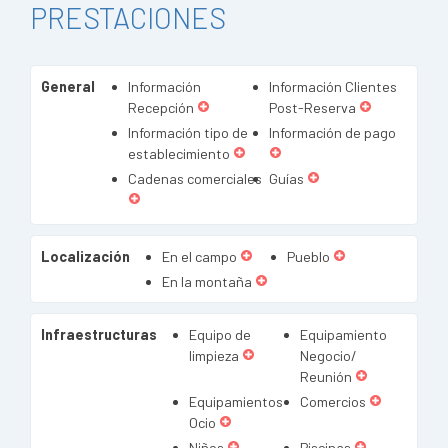
PRESTACIONES
General
Información
Información Clientes
Recepción
Post-Reserva
Información tipo de
Información de pago
establecimiento
Cadenas comerciales
Guías
Localización
En el campo
Pueblo
En la montaña
Infraestructuras
Equipo de
Equipamiento
limpieza
Negocio/
Reunión
Equipamientos
Comercios
Ocio
Niños
Piscinas