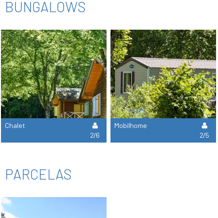
BUNGALOWS
Chalet
Mobilhome
2/6
2/5
PARCELAS