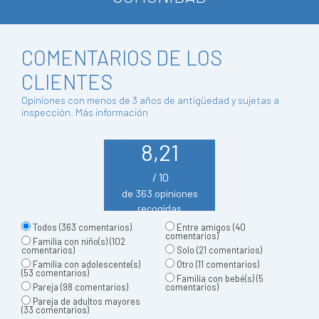
COMENTARIOS DE LOS
CLIENTES
Opiniones con menos de 3 años de antigüedad y sujetas a
inspección.
Más información
8,21
/ 10
de 363 opiniones
recogidas
Todos
(363 comentarios)
Entre amigos
(40
comentarios)
Familia con niño(s)
(102
comentarios)
Solo
(21 comentarios)
Familia con adolescente(s)
Otro
(11 comentarios)
(53 comentarios)
Familia con bebé(s)
(5
Pareja
(98 comentarios)
comentarios)
Pareja de adultos mayores
(33 comentarios)