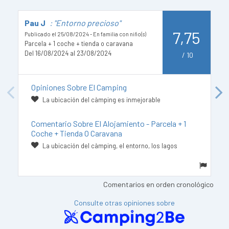
Pau J
: "Entorno precioso"
A
7,75
Publicado el 25/08/2024 - En familia con niño(s)
Pu
Parcela + 1 coche + tienda o caravana
Pa
Del 16/08/2024 al 23/08/2024
D
/
10
Opiniones Sobre El Camping
Previous
Next
La ubicación del càmping es inmejorable
Comentario Sobre El Alojamiento - Parcela + 1
Coche + Tienda O Caravana
La ubicación del càmping, el entorno, los lagos
Comentarios en orden cronológico
Consulte otras opiniones sobre