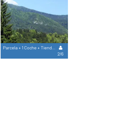
Parcela + 1 Coche + Tienda O Caravana
2/6