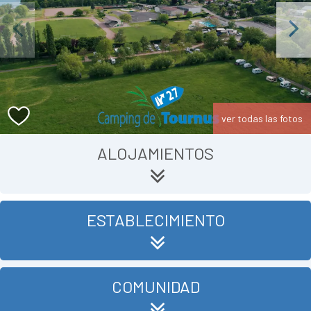
Previous
Next
ver todas las fotos
ALOJAMIENTOS
ESTABLECIMIENTO
COMUNIDAD