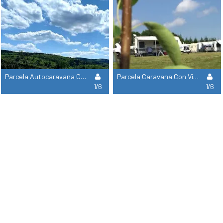
Parcela Autocaravana Con Vista Panorámica
Parcela Caravana Con Vista Panorámica
1/6
1/6