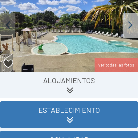
Previous
Next
ver todas las fotos
ALOJAMIENTOS
ESTABLECIMIENTO