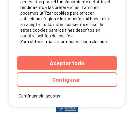
necesarias para el funcionamiento del sitio, el
rendimiento y las preferencias. También
podemos utilizar cookies para ofrecer
publicidad dirigida a los usuarios. Al hacer clic
NUESTROS PARTNERS
en aceptar todo, usted consiente el uso de
estas cookies para los fines descritos en
nuestra política de cookies.
Para obtener más información, haga clic aquí.
Aceptar todo
Configurar
Continuar sin aceptar
ANUARIO
CGU DEL SITIO
MENCIONES LEGALES
COOKIES