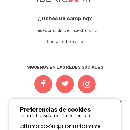
¿Tienes un camping?
Puedes difundirlo en nuestro sitio
Contacto Ibericamp
SÍGUENOS EN LAS REDES SOCIALES
¡ Y NO TE PIERDAS NUESTRAS
OFERTAS, CONCURSOS Y
Preferencias de cookies
NOVEDADES
INSCRIBIÉNDOTE A NUESTRA
NEWSLETTER!
(chocolate, avellanas, frutos secos...)
Utilizamos cookies que son estrictamente
ME INSCRIBO