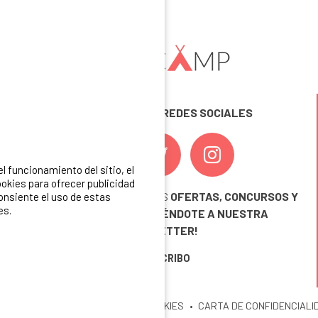
SÍGUENOS EN LAS REDES SOCIALES
 funcionamiento del sitio, el
okies para ofrecer publicidad
¡ Y NO TE PIERDAS NUESTRAS
OFERTAS, CONCURSOS Y
consiente el uso de estas
es.
NOVEDADES
INSCRIBIÉNDOTE A NUESTRA
NEWSLETTER!
ME INSCRIBO
ITIO
MENCIONES LEGALES
COOKIES
CARTA DE CONFIDENCIALI