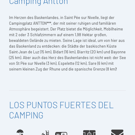
Camping Antton
Im Herzen des Baskenlandes, in Saint Pée sur Nivelle, liegt der
Campingplatz ANTTON***, der mit seiner ruhigen und familiären
Atmosphäre begeistert. Der Platz bietet die Möglichkeit, Mobilheime
mit 2 oder 3 Schlafzimmern auf einem 1,98 Hektar großen,
bewaldeten Gelände zu mieten. Seine Lage ist ideal, um von hier aus
das Baskenland zu entdecken: die Städte der baskischen Küste
Saint Jean de Luz (15 km), Bidart (16 km), Biarritz (20 km) und Bayonne
(25 km). Aber auch das Herz des Baskenlandes ist nicht weit: der See
von St Pée sur Nivelle (3 km), Espelette (12 km), Sare (6 km) mit
seinem kleinen Zug der Rhune und die spanische Grenze (8 km)!
LOS PUNTOS FUERTES DEL
CAMPING