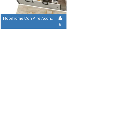
Mobilhome Con Aire Acondicionado Para 6 Personas
6