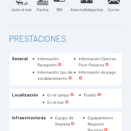
Junto al mar
Piscina
Wifi
Area multideportiva
Correo
PRESTACIONES
General
Información
Información Clientes
Recepción
Post-Reserva
Información tipo de
Información de pago
establecimiento
Localización
En el campo
Pueblo
En el mar
Infraestructuras
Equipo de
Equipamiento
limpieza
Negocio/
Reunión