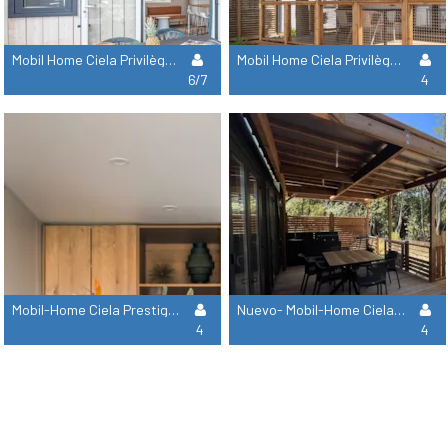
Mobil Home Ciela Privilège- 3 Habitaciones - Aire Acondicionado - Televisión - Lavavajillas
Mobil Home Ciela Privilège - 2 Habitaciones - Barbacoa
6/7
4
Mobil-Home Ciela Prestige - 2 Habitaciones De Las Cuales 1 Suite Principal - Ropa De Cama, Toallas Y Barbacoa
Nuevo- Mobil-Home Ciela Exception Spa- 2 Dormitorios Incluyendo 1 Suite Parental- Sabanas, Toallas Y Plancha
4
4