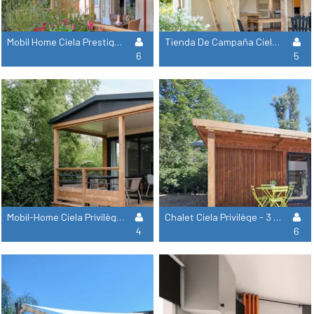
Mobil Home Ciela Prestige-3 Dormitorios Incluyendo 1 Suite Principal - Ropa De Cama, Toallas Y Barbacoa Incluidos
Tienda De Campaña Ciela Nature Lodge - 2 Dormitorios - Cocina Equipada - Cuarto De Baño
6
5
Mobil-Home Ciela Privilège Bay - 2 Habitaciones - Barbacoa
Chalet Ciela Privilège - 3 Habitaciones - Barbacoa
4
6