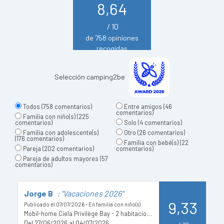
8,64
/ 10
de 758 opiniones
recogidas
Selección camping2be
Todos
(758 comentarios)
Entre amigos
(46
comentarios)
Familia con niño(s)
(225
comentarios)
Solo
(4 comentarios)
Familia con adolescente(s)
Otro
(26 comentarios)
(176 comentarios)
Familia con bebé(s)
(22
Pareja
(202 comentarios)
comentarios)
Pareja de adultos mayores
(57
comentarios)
Jorge B
: "Vacaciones 2026"
E
9,33
f
Publicado el 07/07/2026 - En familia con niño(s)
Mobil-home Ciela Privilège Bay - 2 habitaciones - barbacoa
Pu
Del 27/06/2026 al 04/07/2026