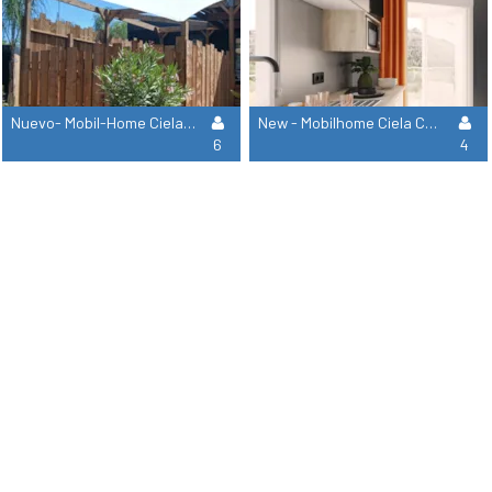
Nuevo- Mobil-Home Ciela Exception Spa- 3 Habitaciones Incluyendo 1 Suite Parental- Sabanas, Toallas Y Plancha
New - Mobilhome Ciela Confort Compact - 2 Habitaciones
6
4