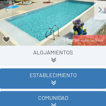
Previous
Next
ver todas las fotos
ALOJAMIENTOS
ESTABLECIMIENTO
COMUNIDAD