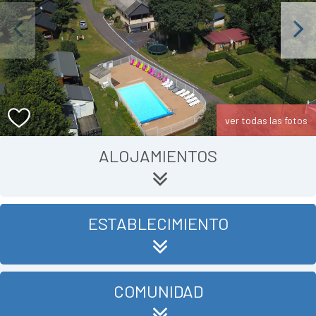
Previous
Next
ver todas las fotos
ALOJAMIENTOS
ESTABLECIMIENTO
COMUNIDAD