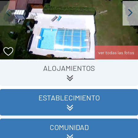
Previous
Next
ver todas las fotos
ALOJAMIENTOS
ESTABLECIMIENTO
COMUNIDAD