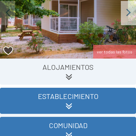
Previous
Next
ver todas las fotos
ALOJAMIENTOS
ESTABLECIMIENTO
COMUNIDAD