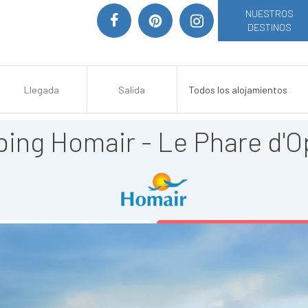
NUESTROS
DESTINOS
ing Homair - Le Phare d'O
AÑADIR A MI SELECCIÓN
>> VER SITIO WEB